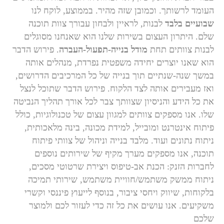
העומד לרשותך. וכמובן שזה מהיר. בממוצע, לוקח לנו
שבועיים בלבד
לבנות, לראיין ולבחון עבורך צוות תוכנה
שלם. היתרון העצום בשירות שלנו הוא שאנחנו מסוגלים
לבנות צוותים תחת
מודל בנייה-תפעול-העברה
. פירוש הדבר
הוא שאנו יוצרים יחידה משפטית נפרדת, מנהלים אותה
במשך שנה-שנתיים תוך בנייה של כל המרכיבים הדרושים,
ואז מעבירים אותה לצד הלקוח. פירוש הדבר שתוכל לנצל
את כל הידע והניסיון שצוותך צבר לכל אורך תהליך הנביטה
שלו. אנו מספקים צוותים למגוון עצום של טכנולוגיות, כולל
פיתוח אינטרנט ומובייל, למידת מכונה, בינה מלאכותית,
ניתוח נתונים ועוד. מלבד בנייה וניהול של צוותי פיתוח
תוכנה, אנו מספקים מערך מקיף של שירותים נוספים
לחברות הזנק: הכנת אב-טיפוס ויצירת שרטוטי מסכים,
ניתוח ממשק משתמש/חוויית משתמש, שירותי תמיכה
בלקוחות, שיווק ויחסי ציבור, בנוסף לייעוץ פיננסי וקשרי
משקיעים. אנו עושים את כל זה כדי לעזור לכם ולמוצר
שלכם