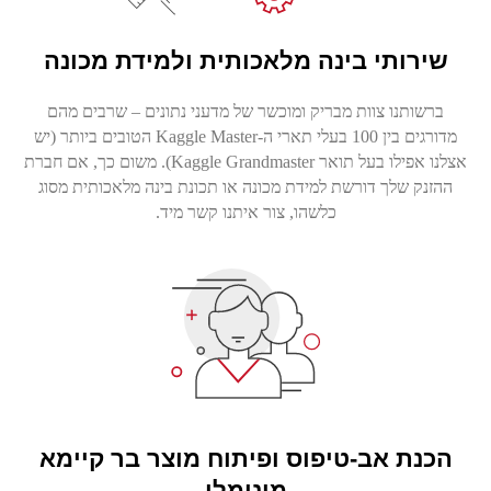
שירותי בינה מלאכותית ולמידת מכונה
ברשותנו צוות מבריק ומוכשר של מדעני נתונים – שרבים מהם
מדורגים בין 100 בעלי תארי ה-Kaggle Master הטובים ביותר (יש
אצלנו אפילו בעל תואר Kaggle Grandmaster). משום כך, אם חברת
ההזנק שלך דורשת למידת מכונה או תכונת בינה מלאכותית מסוג
כלשהו, צור איתנו קשר מיד.
הכנת אב-טיפוס ופיתוח מוצר בר קיימא
מינימלי