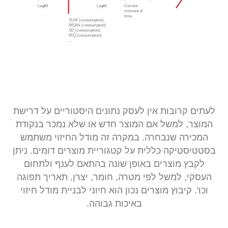
Lag#3
Lag#1
Current
moment of
time
SUM (consumption)
MEAN (consumption)
SD (consumption)
IRQ (consumption)
...
לעתים קרובות אין לעסק נתונים היסטוריים על דרישת
המוצר, למשל אם המוצר חדש או שלא נמכר בנקודת
המכירה שנבחרה. במקרה זה מודל החיזוי משתמש
בסטטיסטיקה כללית על קטגוריית מוצרים דומים. ניתן
לקבץ מוצרים באופן שונה בהתאם לענף ולתחום
העסקי, למשל לפי מטרה, חומר, יצרן, תאריך תפוגה
וכו'. קיבוץ מוצרים נכון הוא חיוני לבניית מודל חיזוי
באיכות גבוהה.